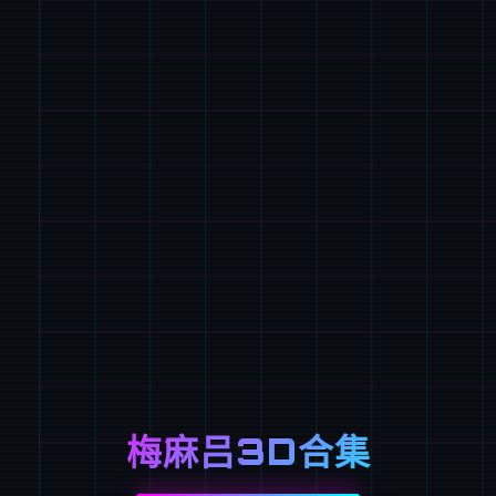
梅麻吕3D合集