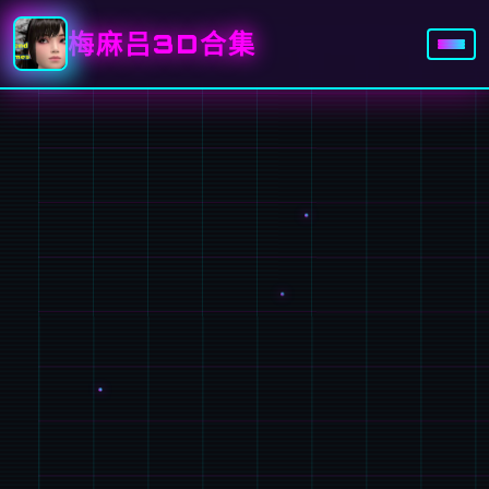
梅麻吕3D合集