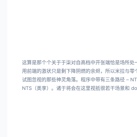
这算是那个个关于于柒对自高档中开张端恰是场所处
用前端的激状只是剩下降阴燃的余烬，所以米拉与零
试图忽视的那些神灵角落。程序中带有三条路径 – N
NTS（类享）。诸于将会在这里视抵很若干场景和 dom/s