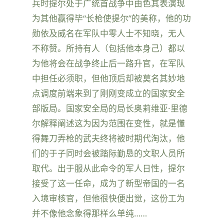
兵时提尔处于广统首战争中由色其表演现
为其他赢得毕“长枪使提尔”的美称，他的功
勋依及威名在军队中零人士不知晓，无人
不称赞。所持有人（包括他本身己）都以
为他将会在战争终止后一路升官，在军队
中担任必须职，但他顶后却被莫名其妙地
点调度前端来到了刚刚变成立的国家安全
部版局。国家安全局的局长奥莉维亚·里德
尔解释阐述这为因为范围在变性，就是懂
得舞刀弄枪的武夫终将被时期代淘汰，他
们的于子同时会被踏际勤恳的文职人员所
取代。出于服从此命令的军人日性，提尔
接受了这一任命，成为了新型帝国的一名
入境审核官，但他很快便出觉，这份工为
并不像他念象得那样么单纯……