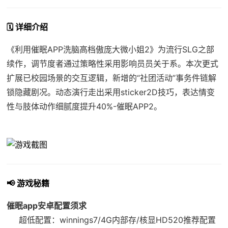
🗓️ 详细介绍
《利用催眠APP洗脑高档傲庞大微小姐2》为流行SLG之部
续作，调节度者通过策略性采用影响员员关于系。本次更式
扩展已校园场景的交互逻辑，新增的“社团活动”事务件链解
锁隐藏剧况。动态演行走出采用sticker2D技巧，表达情变
性与肢体动作细腻度提升40%-催眠APP2。
📢 游戏秘籍
催眠app安卓配置须求
​超低配置​
​：winnings7/4G内部存/核显HD520
​推荐配置​