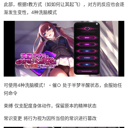
此部，根据t教方式（如如何让其起飞），对方的反应也会逐
渐发生变性，4种洗脑模式
可使用4种洗脑模式！・催○ 处于半梦半醒状态，会服始任
何命令
束缚 仅支配度身体动作，保留原本的精神状态
常识变更 将行为视为因所当但的常识进行篡改