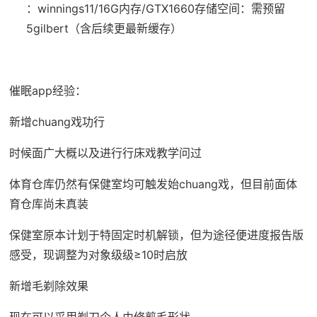
：winnings11/16G内存/GTX1660
​存储空间​
​：需预留
5gilbert（含后续更最新缓存）
催眠app经验：
新增chuang戏功行
时候面广大概以及进行行床戏教学问过
体育仓库仍然有保健室均可触发始chuang戏，但目前面体
育仓库尚未真装
保健室原本计划于特固定时机解锁，但为途径便进度报告版
感受，现调整为对象级级≥10时启放
新增毛剃除效果
现在可以采用剃刀个人由修剪毛形状