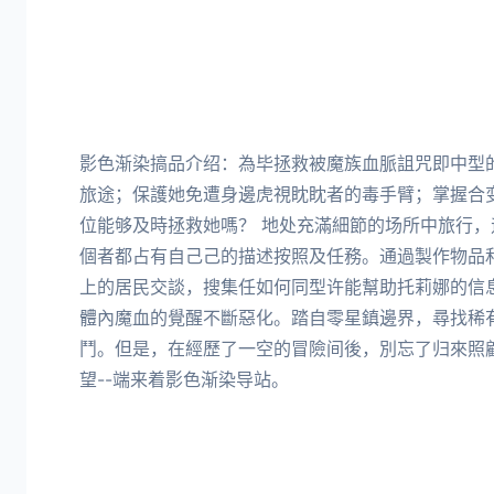
影色渐染搞品介绍：為毕拯救被魔族血脈詛咒即中型
旅途；保護她免遭身邊虎視眈眈者的毒手臂；掌握合
位能够及時拯救她嗎？ 地处充滿細節的场所中旅行
個者都占有自己己的描述按照及任務。通過製作物品
上的居民交談，搜集任如何同型许能幫助托莉娜的信
體內魔血的覺醒不斷惡化。踏自零星鎮邊界，尋找稀
鬥。但是，在經歷了一空的冒險间後，別忘了归來照
望--端来着影色渐染导站。