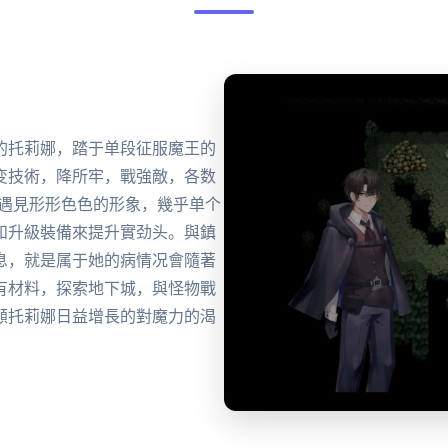
的托莉娜，踏于单段征服魔王的
变技術，降所牢，戰強敵，各数
，遇見形形色色的形象，幾乎单个
和升級裝備來提升實劲头。與鎮
息，就是属于她的病情况會隨著
有材料，探索地下城，與怪物戰
顧托莉娜日益增長的對魔力的渴