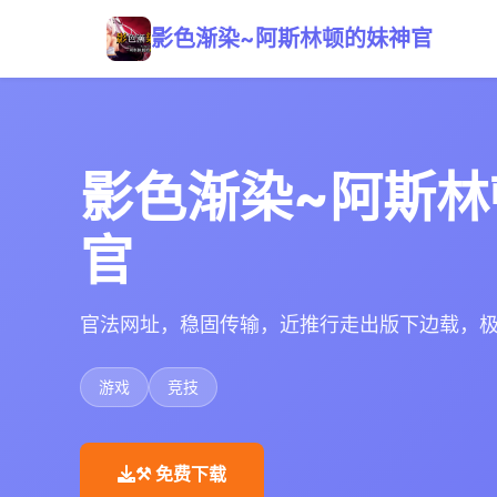
影色渐染~阿斯林顿的妹神官
影色渐染~阿斯林
官
官法网址，稳固传输，近推行走出版下边载，
游戏
竞技
⚒️ 免费下载