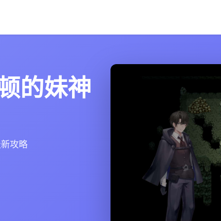
顿的妹神
极新攻略