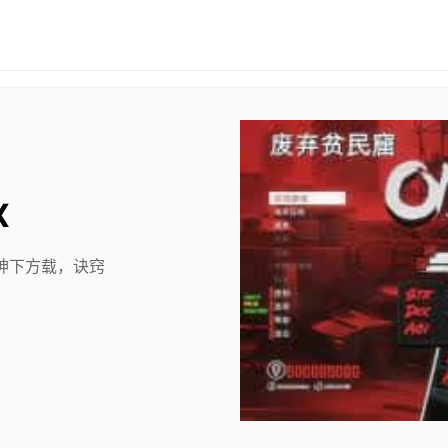
X
神下方载，诀窍