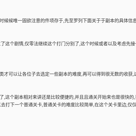
时候候唯一固欲注意的件项存于,先至罗列下面关于于副本的具体信息。
错过了这个剧情,仅零法继续这个打门分别了,这个时候或者以及考虑先接
种类才可以让各位子去选定一些副本的难度,再可以得到很无数的收获,
卡了,这个副本相对来讲还是比较便捷的,并且且通关开始来也是很快的
以去打下一个普通关卡,普通关卡的难度比较简单,在这个关卡里边,