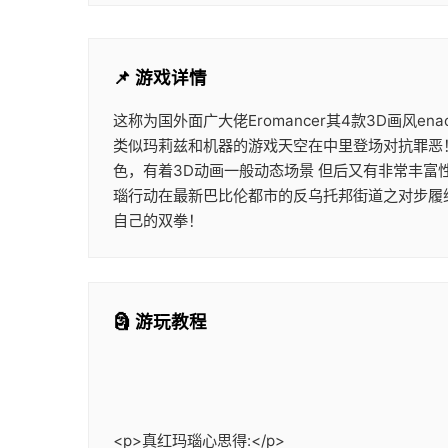
📌 游戏详情
这称为国外面广大佬Eromancer其4款3D画风e
类似玛莉兹和机器的游戏天空在中里登场对抗罪恶！
色，有着3D动画一般动态场景 但后又有非常丰富性
瑙行动在最新巴比伦都市的反乌托邦街道之对步履
自己的双拳！
🗿 游玩教程
<p>真红玛瑙心思得:</p>