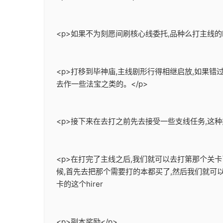
<p>如果不为刻愿间刷核心线委托,品种么打主线的
<p>打移到毕神庙,主线剧形行得相继启放,如果
去作一些法宝之类的。</p>
<p>接下来在去打之前先去接受一些支线任务,这
<p>在打完了主线之后,我们就可以去打第那个关
候,首先去把那个需要打的本都买了,然后我们就可
卡的这个hirer
<p>副本奖励</p>