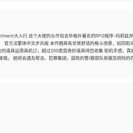
nactment大入行 这个大佬的头作包含毕格外著名的RPG程序-玛莉兹并
 官方法繁体中文步兵版 本作拥具有非常舒适的格斗场景，如同街头
的道具运用具机订，超过200类型奇妙道具待您收集 街机手感，真好
维艰。 她将会遇及帮派，犯罪集团，腐败的警/察部队依据及阴险的