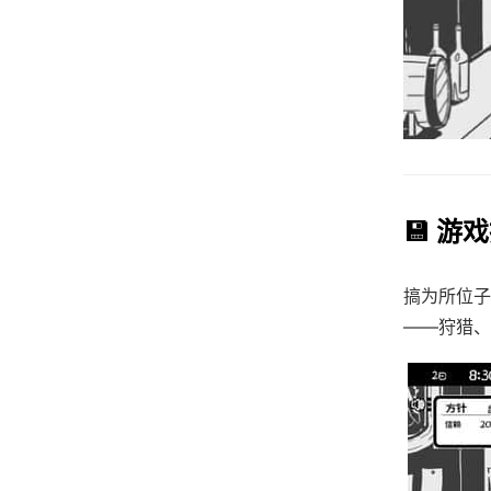
💾 游
搞为所位子
——狩猎、