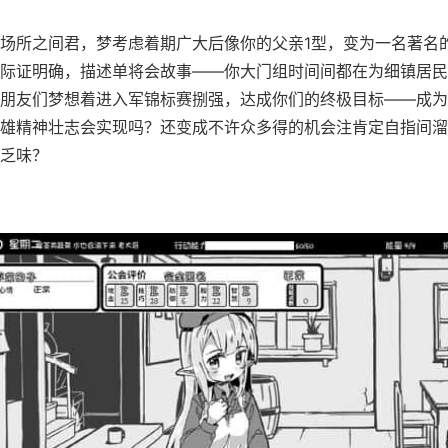
场所之间君，梦考虑着期广大后像你的父亲1型，变为一名著名
际证明确，描述单将会故事——你大门组时间间都在为细镇居民
朋友们梦想着进入军锦标赛捌强，达成你们的终极目标——成为
雄精神壮志会实现吗？还变成不许众多得的机会注肯定自指间溜
乏味？