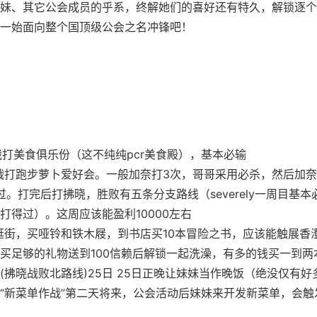
妹、其它公会成员的乎系，终解她们的喜好还有特久，解锁逐个
一始面向整个国顶级公会之名冲锋吧！
流战打美食俱乐份（这不纯纯pcr美食殿），基本必输
流战打跑步萝卜爱好会。一般加奈打3次，哥哥采用必杀，然后加
过。打完后打拂晓，胜败有五条分支路线（severely一周目基
打得过）。这周应该能盈利10000左右
由逛街，买哑铃和铁木屐，到书店买10本冒险之书，应该能触展香
买足够的礼物送到100信赖后解锁一起洗澡，有多的钱买一到两
(拂晓战败北路线)25日 25日正晚让妹妹当作晚饭（绝没仅有好
“新菜单作战”第二天将来，公会活动后妹妹来开发新菜单，会触