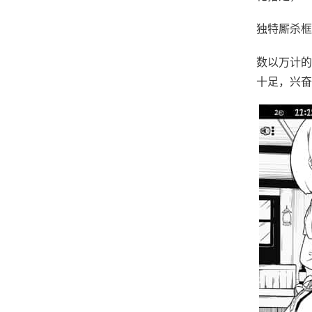
独特厮杀框
数以万计的
十足，兴奋