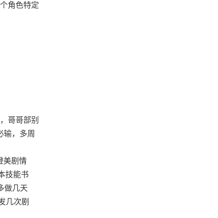
个角色特定
奈，哥哥部别
本必输，多周
澄美剧情
本技能书
多做几天
发几次剧