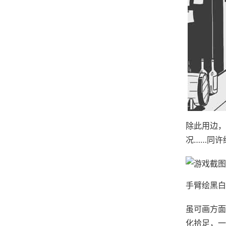
除此用边，
况……同许
手臂绘黑白
虽可画方面
化拾足，一