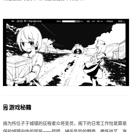
🗒️ 游戏秘籍
搞为所位子于城镇的征程者众将变员，阁下的日常工作恰是算是
保护城镇中性的居民——狩猎、捕杀危险的野兽，磨炼技艺，准