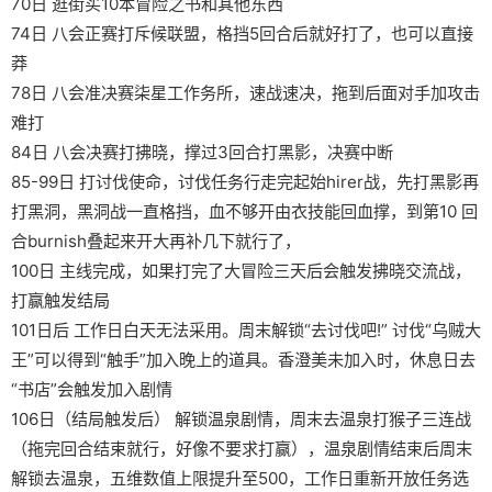
70日 逛街买10本冒险之书和其他东西
74日 八会正赛打斥候联盟，格挡5回合后就好打了，也可以直接
莽
78日 八会准决赛柒星工作务所，速战速决，拖到后面对手加攻击
难打
84日 八会决赛打拂晓，撑过3回合打黑影，决赛中断
85-99日 打讨伐使命，讨伐任务行走完起始hirer战，先打黑影再
打黑洞，黑洞战一直格挡，血不够开由衣技能回血撑，到第10 回
合burnish叠起来开大再补几下就行了，
100日 主线完成，如果打完了大冒险三天后会触发拂晓交流战，
打赢触发结局
101日后 工作日白天无法采用。周末解锁“去讨伐吧!” 讨伐“乌贼大
王”可以得到“触手”加入晚上的道具。香澄美未加入时，休息日去
“书店”会触发加入剧情
106日（结局触发后） 解锁温泉剧情，周末去温泉打猴子三连战
（拖完回合结束就行，好像不要求打赢），温泉剧情结束后周末
解锁去温泉，五维数值上限提升至500，工作日重新开放任务选