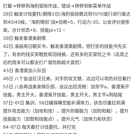
打赢→转移到海豹驱除作战，错误→转移到新菜单作战
29日 触发讨伐委托(期限3日)海豹驱除数达到10/10或行进行度达
到40/40候，“海豹情侣”战※信赖+5，行动力-20，公会评价提崇
高，合计状态+8，技能pt+12 ~
39日 触发香澄美剧情
42日 漫画商日朝买书，触发香澄美剧情，把打折的技能书先买
了，有余的钱买安眠枕和羽绒被，还有多的买冒险之书（这周之
后的周末可以都去打广冒险和超大冒险）
43日 香澄美加入队伍
46日 八个会战巨汉兄弟，对手防攻交替，这边可以攻防对应着打
53日 八会再战美食俱乐部，设议出招流程：加奈平a，香澄美开
技能，男主开大，香澄美开技能，男主开大，男主平a到结尾
57日-61日 集训，56日确保睡觉能补满体力，状态尽量拉到满
提升攻击能力（加攻和技），提升防御能力（加防和毅），提升
技能能力（加智和技能点），提升元气（加体力和状态）
64-67日 每天都打讨伐委托，并打完