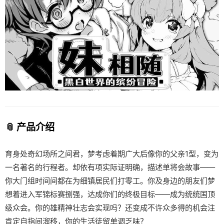
📎 产品介绍
育身处奇幻场所之间君，梦考虑着期广大后像你的父亲1型，变为
一名著名的行程者。却依有项实际证明确，描述单将会故事——
你大门组时间间都在为细镇居民们打零工。你及身边的朋友们梦
想着进入军锦标赛捌强，达成你们的终极目标——成为统统国顶
级众会。你的雄精神壮志会实现吗？还变成不许众多得的机会注
肯定自指间溜移，你的生活徒留单调乏味？