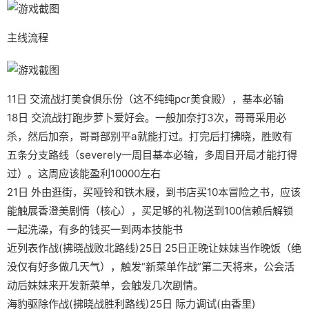
主线流程
11日 交流战打美食俱乐份（这不纯纯pcr美食殿），基本必输
18日 交流战打跑步萝卜爱好会。一般加奈打3次，哥哥采用必
杀，然后加奈，哥哥部别平a就能打过。打完后打拂晓，胜败有
五条分支路线（severely一周目基本必输，多周目开局才能打得
过）。这周应该能盈利10000左右
21日 外由逛街，买哑铃和铁木屐，到书店买10本冒险之书，应该
能触展香澄美剧情（核心），买足够的礼物送到100信赖后解锁
一起洗澡，有多的钱买一到两本技能书
近列表作战(拂晓战败北路线)25日 25日正晚让妹妹当作晚饭（绝
没仅有好多做几天气），触发“新菜单作战”第二天将来，公会活
动后妹妹来开发新菜单，会触发几次剧情。
海豹驱除作战(拂晓战胜利路线)25日 际力调试(由香里)