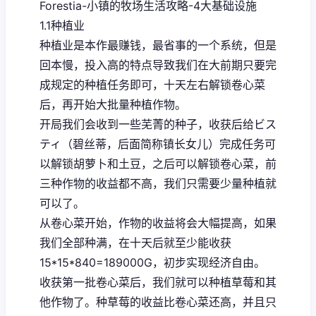
Forestia-小镇的牧场生活攻略-4大基础设施
1.1种植业
种植业是本作最赚钱，最省事的一个系统，但是
回本慢，投入高的特点导致我们在大前期只要完
成规定的种植任务即可，十天左右解锁卷心菜
后，再开始大批量种植作物。
开局我们会收到一些芜菁的种子，收获后给ビス
ティ（碧丝蒂，后面简称镇长女儿）完成任务可
以解锁胡萝卜和土豆，之后可以解锁卷心菜，前
三种作物的收益都不高，我们只需要少量种植就
可以了。
从卷心菜开始，作物的收益将会大幅提高，如果
我们全部种满，在十天后就至少能收获
15*15*840=189000G，初步实现经济自由。
收获第一批卷心菜后，我们就可以种植草莓和其
他作物了。种草莓的收益比卷心菜还高，并且只