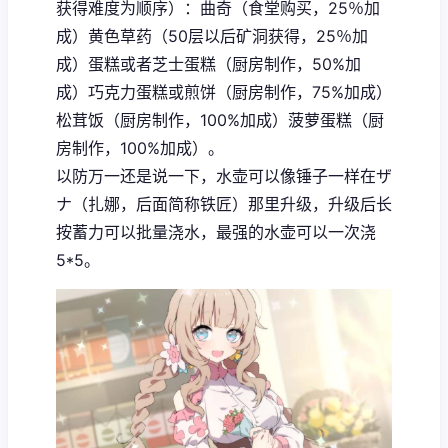
获得难度为顺序）：曲奇（食堂购买，25％加
成）黄色草药（50层以后矿洞获得，25％加
成）蛋糕或者芝士蛋糕（厨房制作，50%加
成）巧克力蛋糕或煎饼（厨房制作，75%加成）
松茸饭（厨房制作，100%加成）菠萝蛋糕（厨
房制作，100%加成）。
以防万一还是说一下，水壶可以像锤子一样在ザ
ナ（扎娜，后面简称铁匠）那里升级，升级后长
按蓄力可以批量浇水，最强的水壶可以一次浇
5*5。