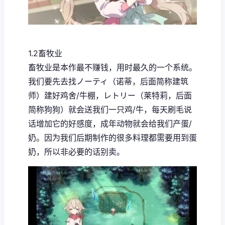
1.2畜牧业
畜牧业是本作最不赚钱，用时最久的一个系统。
我们要先去找ノーティ（诺蒂，后面简称建筑
师）建好鸡舍/牛棚，レトリー（莱特莉，后面
简称狗狗）就会送我们一只鸡/牛，每天刷毛说
话增加它的好感度，成年动物就会给我们产蛋/
奶。因为我们后期制作的很多料理都需要用到蛋
奶，所以非必要的话别卖。