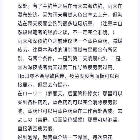
深处。有了金钓竿之后在晴天去海边钓，雨天在
瀑布处钓。因为雨天虽然大鱼出率会上升，但海
边在雨天反而会钓到很多垃圾玩意。（注意本自
然段是笔者的经验之谈，不一定完全准确。）
雨天和深夜钓鱼之前建议吃一个蓝色草药，减缓
疲劳。注意本游戏的强制睡觉与星露谷有所区
别。有两个条件，一是到第二天凌晨6点，二是
因为深夜或者雨天过度工作导致疲劳度过高。
Hp归零不会导致昏迷，疲劳度没有面板可以直
接显示，但是会有提示。
在ローリエ（萝丽艾，后面简称修女）那里可以
买到各种药剂，蓝色药剂可以完全消除疲劳影
响，蓝药也可以用蓝色药草在工作台处合成。去
よしの（吉野，后面简称狐狸）那里可以泡澡，
直接清空疲劳度。
说到泡澡，就简单介绍一下澡堂。每次只花