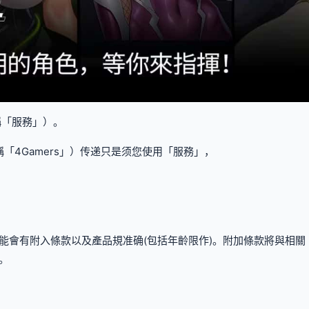
稱「服務」）。
「4Gamers」）传递只是须您使用「服務」，
能會有附入條款以及產品規准确(包括年齡限作)。附加條款將與相
。