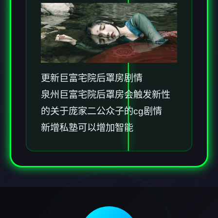
更新巨富宅院后罩房剧情
泉州巨富宅院后罩房会触发新性
的关于庞家二公众子的cg剧情
新增私塾可以增加智能