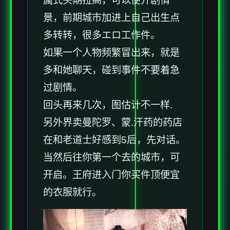
属式头期拉高，可以便开剧情
景，前期城市加进上自己出生点
多转转，很多エロ工作件。
如果一个人物频繁冒出来，就是
多和她聊天，碰到事件不要着急
过剧情。
回头再来几次，图估计不一样.
另外界卖曼陀罗、蒙.汗药的药店
在和老道士好感到5后，先对话。
当然后往你第一个去的城市，可
开启。王府进入门你买件顶便宜
的衣服就行。