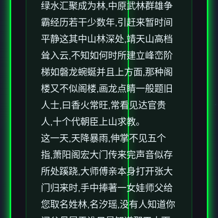
绿水汇聚成为林,中原武林群雄争
霸经历若干少数年,引赶来暂时间
平静这其中山林深处,靖天山高档
耸入云,不知如何时所建立峰峦阶
梯如磐龙蜿蜒并且上方面,那种阁
楼又不似阁楼,画龙点睛一般题旧
人士,曰香火常旺,常看见达官贵
人,十个代朝臣上山求教。
这一天,天降暴雨,伸掌不见五个
指,萧阳阁宏大门传来完声音似存
所处蹊跷,大师傅亲本身打开张大
门归来时,手中捧著一女娃师父给
您取名姓林,名汐瑶,没有人知道你