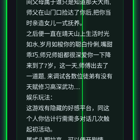
间父母属于谁只是知道那天大雨,
师父在山门口捡达了你后,把你当
时亲造女儿一式抚养。
之后便一直在靖天山上生活时光
如水,岁月如梭你的聪白伶俐,嘴甜
乖巧,师兄师姐都很深爱你一下降
来到了7岁，这一天,师傅出去了
一道题, 来调试各数位徒弟有没有
天赋修习高深武功....
娱乐玩法：
这游戏有隐藏的好感平台，同这
个人你估计行需需多对话几次触
起初活动。