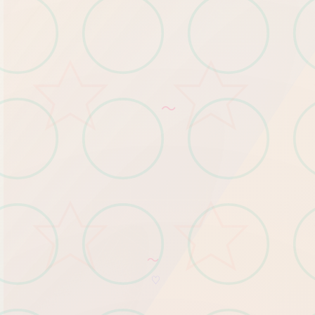
～
～
♡