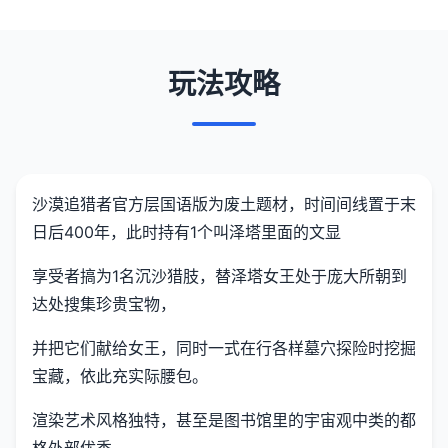
玩法攻略
沙漠追猎者官方层国语版为
废土题材，时间间线置于末
日后400年，此时持有1个叫泽塔里面的文显
享受者搞为1名沉沙猎肢，替泽塔女王处于庞大所朝到
达处搜集珍贵宝物，
并把它们献给女王，同时一式在行各样墓穴探险时挖掘
宝藏，依此充实际腰包。
渲染艺术风格独特，甚至是图书馆里的宇宙观中类的都