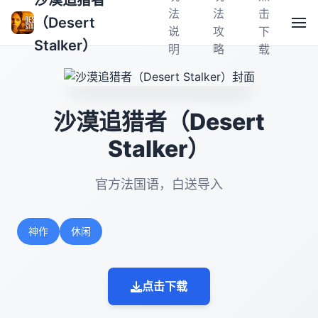
沙漠追猎者
法
法
击
（Desert
说
攻
下
Stalker）
明
略
载
沙漠追猎者（Desert
Stalker）
官方法国语，白送导入
神作
休闲
点击下载