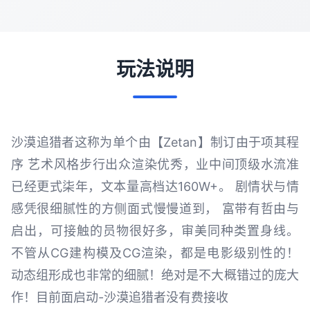
玩法说明
沙漠追猎者这称为单个由【Zetan】制订由于项其程
序 艺术风格步行出众渲染优秀，业中间顶级水流准
已经更式柒年，文本量高档达160W+。 剧情状与情
感凭很细腻性的方侧面式慢慢道到， 富带有哲由与
启出，可接触的员物很好多，审美同种类置身线。
不管从CG建构模及CG渲染，都是电影级别性的！
动态组形成也非常的细腻！绝对是不大概错过的庞大
作！目前面启动-沙漠追猎者没有费接收