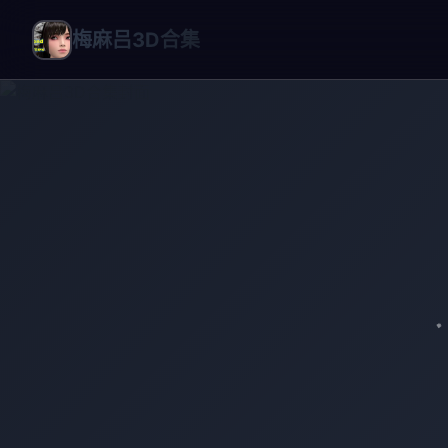
梅麻吕3D合集