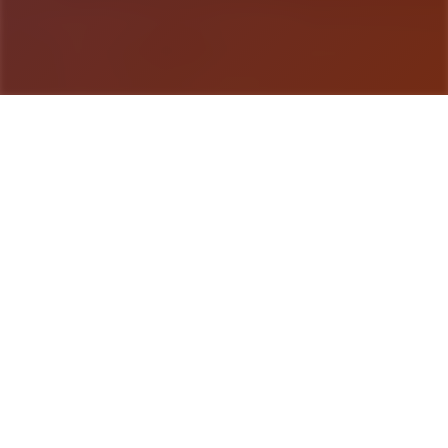
游戏详情
游戏说明
液电工幻希望英雄扩展 DLC 第二弹！空偿畅享统统
新式内容！终于——它到来啦！ 感谢宏大家如此耐
情所等待待。今天日，我们终于需发出布《水电工幻
想》的第二款 DLC 啦 相信不少数朋友早仅猜出来剪