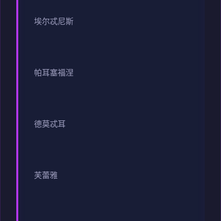
埃尔忒尼斯
帕耳塞福涅
德莫忒耳
芙蕾雅