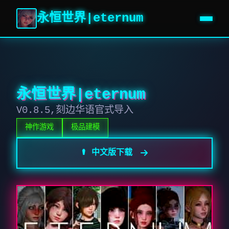
永恒世界|eternum
永恒世界|eternum
V0.8.5,刻边华语官式导入
神作游戏
极品建模
⚰️ 中文版下载