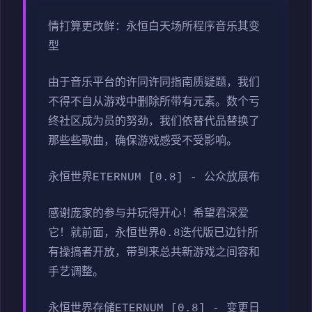
情打算更改鲜：永恒白天场所程序音乐其变
型
由于音乐平台的许同许同指南质疑题，我们
不得不自从游戏中删除所带有元素。数个亏
终社区成为员的努劲，我们依替代品替换了
那些些歌曲，确保游戏感受不受影响。
永恒世界ETERNUM [0.8] - 公众放展布
感谢庞家的参与并玩得开心！希望君深爱
它！就前面，永恒世界0.8迭代版已边针所
有操搞者开放，带到来总共新游戏之间容和
手艺调整。
永恒世界存储ETERNUM [0.8] - 变更日