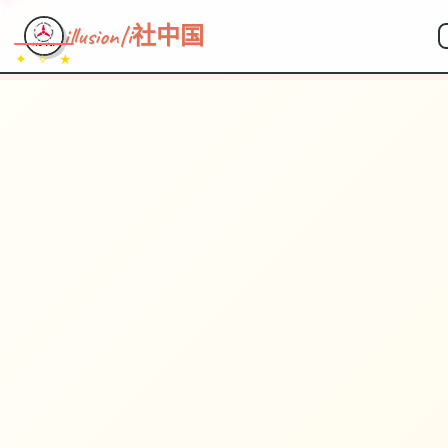
~~~
★
♡
✦
✧
♥
~
→
↗
illusion|i社中国
✦ ✧ ★