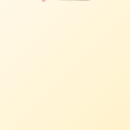
✧
♡
★
♥