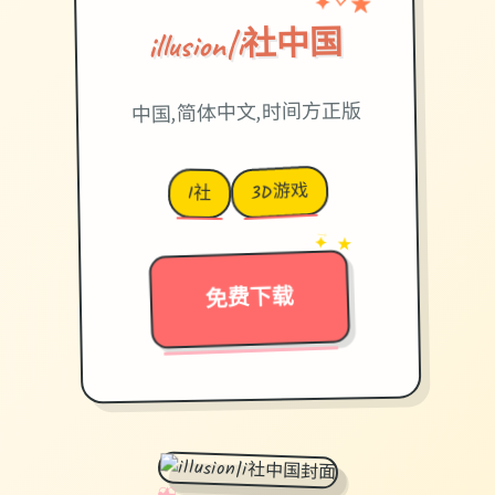
♡
illusion|i社中国
中国,简体中文,时间方正版
3D游戏
I社
→
✦ ★
免费下载