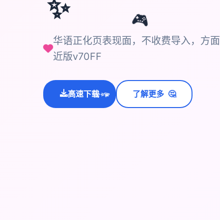
✨
🎮
华语正化页表现面，不收费导入，方面
近版v70FF
🤔
高速下载
了解更多
💫
✨
⭐