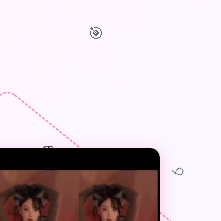
🎯
🎁
🎈