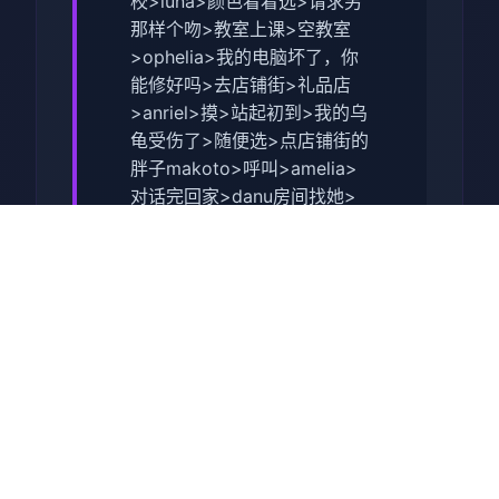
校>luna>颜色看着选>请求另
那样个吻>教室上课>空教室
>ophelia>我的电脑坏了，你
能修好吗>去店铺街>礼品店
>anriel>摸>站起初到>我的乌
龟受伤了>随便选>点店铺街的
胖子makoto>呼叫>amelia>
对话完回家>danu房间找她>
回自己房间点计算机>快进时
间>手机>休息（暂时不搞成特
工目标，后面组各个人物去做
攻略,依然因为50刀的礼包码里
有特工的藏身处，所用休息能
各资源加进10）>快进时间
>danu房间>欲办法开门>厨房
>danu房间>开门>选第3个>
睡觉>妈妈能给我钱吗（赚钱
的方法有很多，搞卫造，去医