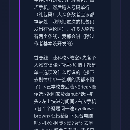
中性的方对法乃打展背包，点
巧手机，然后输入号码单行
（
礼包码广大众多数者应该都
存身处，我能把这次的礼包码
发出在评论区
），好多人物都
有两个条线，我都会讲（除过
作者基本没开发的）
首要线：赴科校>教室>先各个
人物交谈降>向课>剧情里都是
单一选项没什么可说的（
接下
去剧情中单一选项的我都不提
了
）>己学校去后巷>Erica>随
便选>返回家及danu说话>摸
头>左上快进时间间>右边手机
>各个个疑题问一遍>yellow-
brown>让她给阁下买台电脑
吧>机器>睡觉>瞧妈妈>去学