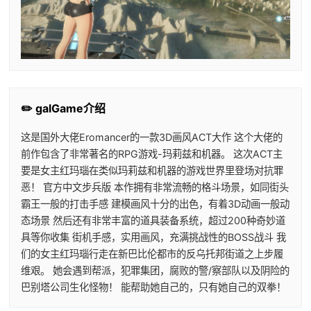
✏️ galGame介绍
这是国外大佬Eromancer的一款3D画风ACT大作 这个大佬的
前作包含了非常著名的RPG游戏-玛莉兹和机器。 这次ACT主
要是女主红玛瑙在类似玛莉兹和机器的游戏世界里登场对抗罪
恶！ 官方中文步兵版 本作拥有非常流畅的格斗场景，如同街头
霸王一般的打击手感 建模画风十分的出色，有着3D动画一般动
态场景 然后还有非常丰富的道具装备系统，超过200种奇妙道
具等你收集 街机手感，实用画风，充满挑战性的BOSS战斗 我
们的女主红玛瑙行走在新巴比伦都市的反乌托邦街道之上步履
维艰。 她会遇到帮派，犯罪集团，腐败的警/察部队以及阴险的
巴别塔公司生化怪物！ 能帮助她自己的，只有她自己的双拳！