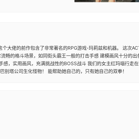
大作 这个大佬的前作包含了非常著名的RPG游戏-玛莉兹和机器。 这
常流畅的格斗场景，如同街头霸王一般的打击手感 建模画风十分的出
机手感，实用画风，充满挑战性的BOSS战斗 我们的女主红玛瑙行走
的巴别塔公司生化怪物！ 能帮助她自己的，只有她自己的双拳！