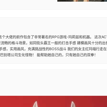
大作 这个大佬的前作包含了非常著名的RPG游戏-玛莉兹和机器。 这
常流畅的格斗场景，如同街头霸王一般的打击手感 建模画风十分的出
机手感，实用画风，充满挑战性的BOSS战斗 我们的女主红玛瑙行走
的巴别塔公司生化怪物！ 能帮助她自己的，只有她自己的双拳！