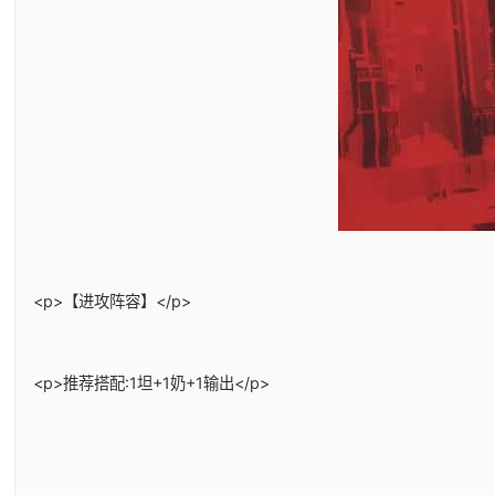
<p>【进攻阵容】</p>
<p>推荐搭配:1坦+1奶+1输出</p>