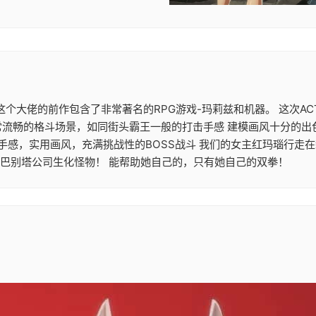
大作 这个大佬的前作包含了非常著名的RPG游戏-玛莉兹和机器。 这
常流畅的格斗场景，如同街头霸王一般的打击手感 建模画风十分的出
机手感，实用画风，充满挑战性的BOSS战斗 我们的女主红玛瑙行走
的巴别塔公司生化怪物！ 能帮助她自己的，只有她自己的双拳！