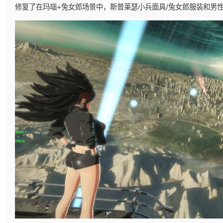
修复了在玛瑙+兔女郎场景中，斯普莱瑟小兵面具/兔女郎服装和男