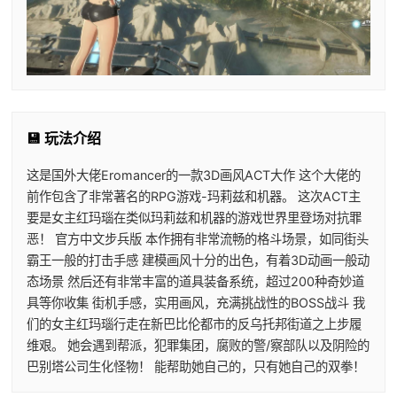
💾 玩法介绍
这是国外大佬Eromancer的一款3D画风ACT大作 这个大佬的
前作包含了非常著名的RPG游戏-玛莉兹和机器。 这次ACT主
要是女主红玛瑙在类似玛莉兹和机器的游戏世界里登场对抗罪
恶！ 官方中文步兵版 本作拥有非常流畅的格斗场景，如同街头
霸王一般的打击手感 建模画风十分的出色，有着3D动画一般动
态场景 然后还有非常丰富的道具装备系统，超过200种奇妙道
具等你收集 街机手感，实用画风，充满挑战性的BOSS战斗 我
们的女主红玛瑙行走在新巴比伦都市的反乌托邦街道之上步履
维艰。 她会遇到帮派，犯罪集团，腐败的警/察部队以及阴险的
巴别塔公司生化怪物！ 能帮助她自己的，只有她自己的双拳！