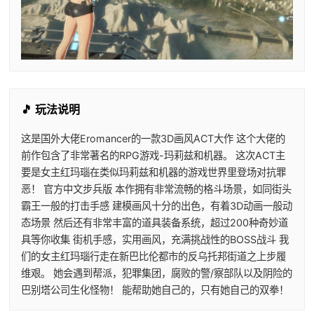
🎵 玩法说明
这是国外大佬Eromancer的一款3D画风ACT大作 这个大佬的
前作包含了非常著名的RPG游戏-玛莉兹和机器。 这次ACT主
要是女主红玛瑙在类似玛莉兹和机器的游戏世界里登场对抗罪
恶！ 官方中文步兵版 本作拥有非常流畅的格斗场景，如同街头
霸王一般的打击手感 建模画风十分的出色，有着3D动画一般动
态场景 然后还有非常丰富的道具装备系统，超过200种奇妙道
具等你收集 街机手感，实用画风，充满挑战性的BOSS战斗 我
们的女主红玛瑙行走在新巴比伦都市的反乌托邦街道之上步履
维艰。 她会遇到帮派，犯罪集团，腐败的警/察部队以及阴险的
巴别塔公司生化怪物！ 能帮助她自己的，只有她自己的双拳！