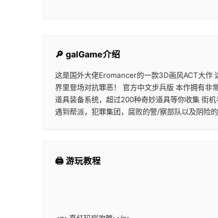
🔎 galGame介绍
这是国外大佬Eromancer的一款3D画风ACT
界里登场对抗罪恶！ 官方中文步兵版 本作拥有非
道具装备系统，超过200种奇妙道具等你收集 街
遇到帮派，犯罪集团，腐败的警/察部队以及阴险
🖨️ 游玩教程