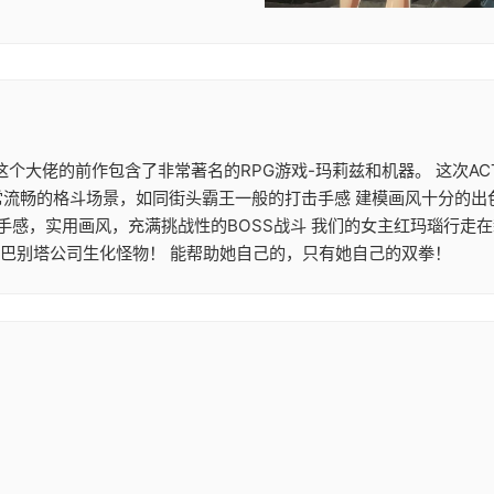
大作 这个大佬的前作包含了非常著名的RPG游戏-玛莉兹和机器。 这
常流畅的格斗场景，如同街头霸王一般的打击手感 建模画风十分的出
机手感，实用画风，充满挑战性的BOSS战斗 我们的女主红玛瑙行走
的巴别塔公司生化怪物！ 能帮助她自己的，只有她自己的双拳！