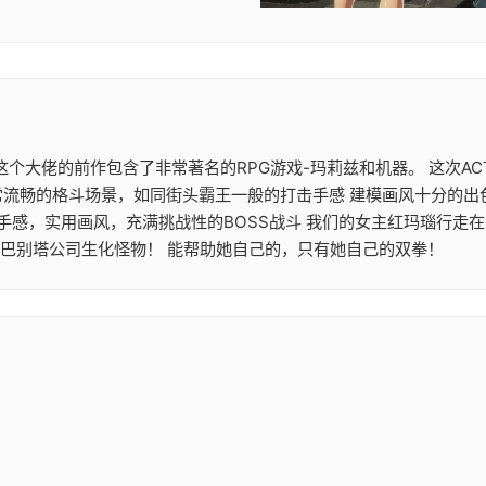
大作 这个大佬的前作包含了非常著名的RPG游戏-玛莉兹和机器。 这
常流畅的格斗场景，如同街头霸王一般的打击手感 建模画风十分的出
机手感，实用画风，充满挑战性的BOSS战斗 我们的女主红玛瑙行走
的巴别塔公司生化怪物！ 能帮助她自己的，只有她自己的双拳！