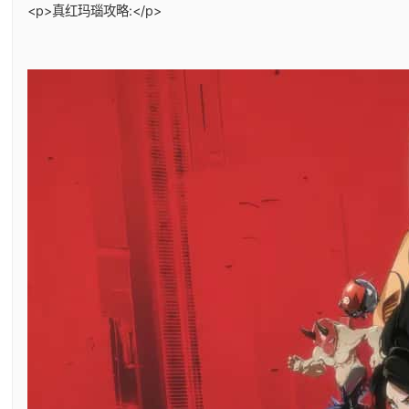
<p>真红玛瑙攻略:</p>