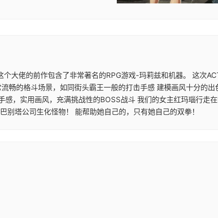
大作 这个大佬的前作包含了非常著名的RPG游戏-玛莉兹和机器。 这
常流畅的格斗场景，如同街头霸王一般的打击手感 建模画风十分的出
机手感，实用画风，充满挑战性的BOSS战斗 我们的女主红玛瑙行走
的巴别塔公司生化怪物！ 能帮助她自己的，只有她自己的双拳！