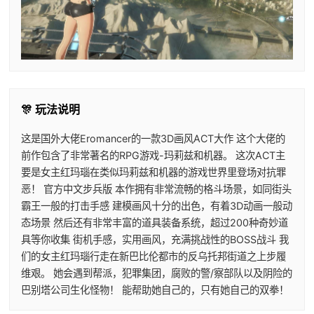
🎊 玩法说明
这是国外大佬Eromancer的一款3D画风ACT大作 这个大佬的
前作包含了非常著名的RPG游戏-玛莉兹和机器。 这次ACT主
要是女主红玛瑙在类似玛莉兹和机器的游戏世界里登场对抗罪
恶！ 官方中文步兵版 本作拥有非常流畅的格斗场景，如同街头
霸王一般的打击手感 建模画风十分的出色，有着3D动画一般动
态场景 然后还有非常丰富的道具装备系统，超过200种奇妙道
具等你收集 街机手感，实用画风，充满挑战性的BOSS战斗 我
们的女主红玛瑙行走在新巴比伦都市的反乌托邦街道之上步履
维艰。 她会遇到帮派，犯罪集团，腐败的警/察部队以及阴险的
巴别塔公司生化怪物！ 能帮助她自己的，只有她自己的双拳！