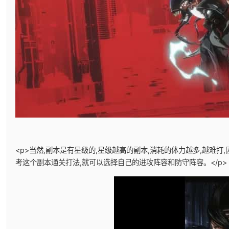
<p>当然,副本是有星级的,星级越高的副本,消耗的体力越多,越难
考这个副本通关打法,就可以选择自己的进攻阵容和防守阵容。</p>