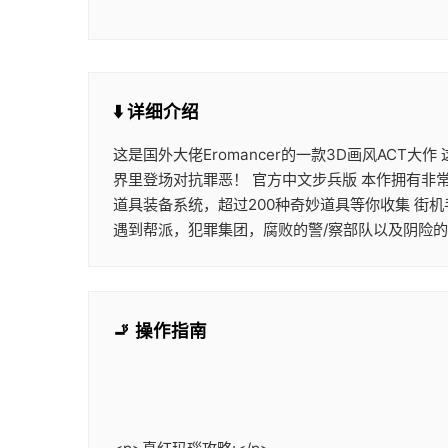
⬇️ 详细介绍
这是国外大佬Eromancer的一款3D画风ACT
界里登场对抗罪恶！ 官方中文步兵版 本作拥有非
道具装备系统，超过200种奇妙道具等你收集 街
遇到帮派，犯罪集团，腐败的警/察部队以及阴险
🚬 操作指南