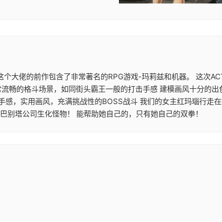
大作 这个大佬的前作包含了非常著名的RPG游戏-玛莉兹和机器。 这
常流畅的格斗场景，如同街头霸王一般的打击手感 建模画风十分的出
机手感，实用画风，充满挑战性的BOSS战斗 我们的女主红玛瑙行走
的巴别塔公司生化怪物！ 能帮助她自己的，只有她自己的双拳！