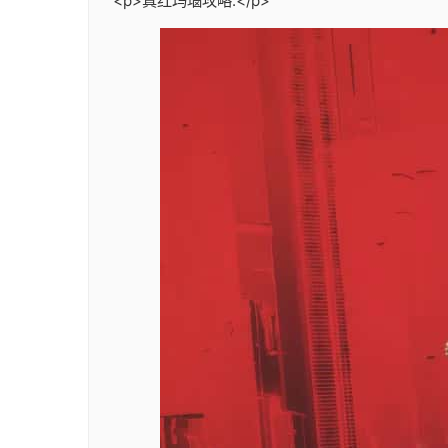
<p>真红玛瑙攻略:</p>