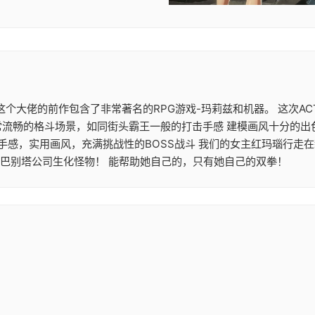
大作 这个大佬的前作包含了非常著名的RPG游戏-玛莉兹和机器。 这
常流畅的格斗场景，如同街头霸王一般的打击手感 建模画风十分的出
机手感，实用画风，充满挑战性的BOSS战斗 我们的女主红玛瑙行走
的巴别塔公司生化怪物！ 能帮助她自己的，只有她自己的双拳！