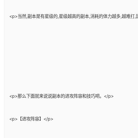
<p>当然,副本是有星级的,星级越高的副本,消耗的体力越多,越难
<p>那么下面就来说说副本的进攻阵容和技巧吧。</p>
<p>【进攻阵容】</p>