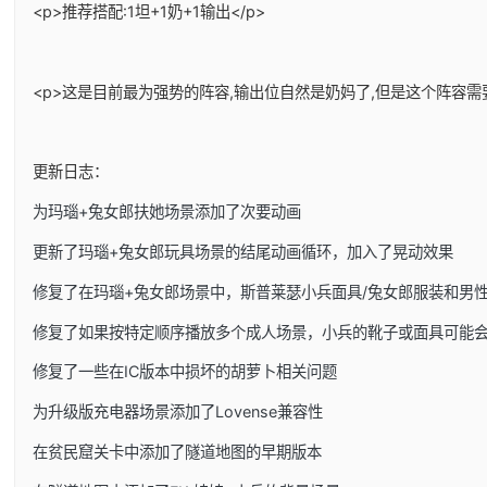
<p>推荐搭配:1坦+1奶+1输出</p>
<p>这是目前最为强势的阵容,输出位自然是奶妈了,但是这个阵容需
更新日志：
为玛瑙+兔女郎扶她场景添加了次要动画
更新了玛瑙+兔女郎玩具场景的结尾动画循环，加入了晃动效果
修复了在玛瑙+兔女郎场景中，斯普莱瑟小兵面具/兔女郎服装和男
修复了如果按特定顺序播放多个成人场景，小兵的靴子或面具可能
修复了一些在IC版本中损坏的胡萝卜相关问题
为升级版充电器场景添加了Lovense兼容性
在贫民窟关卡中添加了隧道地图的早期版本