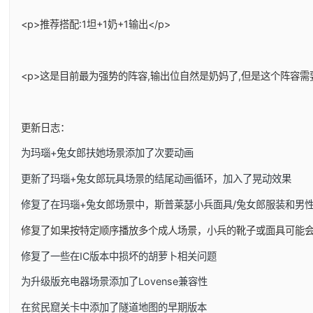
<p>推荐搭配:1坦+1奶+1输出</p>
<p>这是目前最为强势的阵容,输出位自然是奶妈了,但是这个阵容需
更新日志：
为玛瑙+兔女郎扶她场景添加了次要动画
更新了玛瑙+兔女郎玩具场景的结尾动画循环，加入了晃动效果
修复了在玛瑙+兔女郎场景中，斯普莱瑟小兵面具/兔女郎服装和男
修复了如果按特定顺序播放多个成人场景，小兵的靴子或面具可能
修复了一些在IC版本中损坏的胡萝卜相关问题
为升级版充电器场景添加了Lovense兼容性
在贫民窟关卡中添加了隧道地图的早期版本