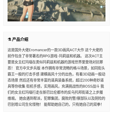
⚗️ 产品介绍
这是国外大佬Eromancer的一款3D画风ACT大作 这个大佬的
前作包含了非常著名的RPG游戏-玛莉兹和机器。 这次ACT主
要是女主红玛瑙在类似玛莉兹和机器的游戏世界里登场对抗罪
恶！ 官方中文步兵版 本作拥有非常流畅的格斗场景，如同街头
霸王一般的打击手感 建模画风十分的出色，有着3D动画一般动
态场景 然后还有非常丰富的道具装备系统，超过200种奇妙道
具等你收集 街机手感，实用画风，充满挑战性的BOSS战斗 我
们的女主红玛瑙行走在新巴比伦都市的反乌托邦街道之上步履
维艰。 她会遇到帮派，犯罪集团，腐败的警/察部队以及阴险的
巴别塔公司生化怪物！ 能帮助她自己的，只有她自己的双拳！