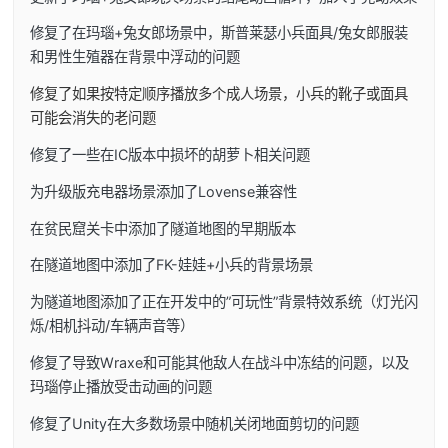
修复了在玛瑙+兔女郎场景中，斯普莱瑟小兵面具/兔女郎服装
和男性生殖器在背景中浮动的问题
修复了如果按特定顺序播放多个成人场景，小兵的靴子或面具
可能会消失的老问题
修复了一些在IC版本中损坏的胡萝卜相关问题
为升级版充电器场景添加了Lovense兼容性
在贫民窟关卡中添加了隧道地图的早期版本
在隧道地图中添加了FK-娃娃+小兵的背景场景
为隧道地图添加了正在开发中的”可玩性”背景特效系统（灯光闪
烁/相机抖动/车辆声音等）
修复了导致Wraxe和可能其他敌人在战斗中冻结的问题，以及
玛瑙停止播放受击动画的问题
修复了Unity在大多数场景中随机关闭地面剪切的问题