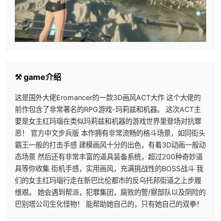
⚒️ game介绍
这是国外大佬Eromancer的一款3D画风ACT大作 这个大佬的
前作包含了非常著名的RPG游戏-玛莉兹和机器。 这次ACT主
要是女主红玛瑙在类似玛莉兹和机器的游戏世界里登场对抗罪
恶！ 官方中文步兵版 本作拥有非常流畅的格斗场景，如同街头
霸王一般的打击手感 建模画风十分的出色，有着3D动画一般动
态场景 然后还有非常丰富的道具装备系统，超过200种奇妙道
具等你收集 街机手感，实用画风，充满挑战性的BOSS战斗 我
们的女主红玛瑙行走在新巴比伦都市的反乌托邦街道之上步履
维艰。 她会遇到帮派，犯罪集团，腐败的警/察部队以及阴险的
巴别塔公司生化怪物！ 能帮助她自己的，只有她自己的双拳！