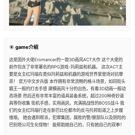
☀️ game介绍
这是国外大佬Eromancer的一款3D画风ACT大作 这个大佬的
前作包含了非常著名的RPG游戏-玛莉兹和机器。 这次ACT主
要是女主红玛瑙在类似玛莉兹和机器的游戏世界里登场对抗罪
恶！ 官方中文步兵版 本作拥有非常流畅的格斗场景，如同街头
霸王一般的打击手感 建模画风十分的出色，有着3D动画一般动
态场景 然后还有非常丰富的道具装备系统，超过200种奇妙道
具等你收集 街机手感，实用画风，充满挑战性的BOSS战斗 我
们的女主红玛瑙行走在新巴比伦都市的反乌托邦街道之上步履
维艰。 她会遇到帮派，犯罪集团，腐败的警/察部队以及阴险的
巴别塔公司生化怪物！ 能帮助她自己的，只有她自己的双拳！