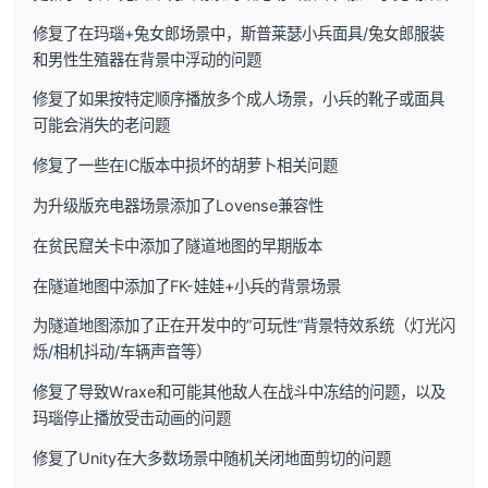
修复了在玛瑙+兔女郎场景中，斯普莱瑟小兵面具/兔女郎服装
和男性生殖器在背景中浮动的问题
修复了如果按特定顺序播放多个成人场景，小兵的靴子或面具
可能会消失的老问题
修复了一些在IC版本中损坏的胡萝卜相关问题
为升级版充电器场景添加了Lovense兼容性
在贫民窟关卡中添加了隧道地图的早期版本
在隧道地图中添加了FK-娃娃+小兵的背景场景
为隧道地图添加了正在开发中的”可玩性”背景特效系统（灯光闪
烁/相机抖动/车辆声音等）
修复了导致Wraxe和可能其他敌人在战斗中冻结的问题，以及
玛瑙停止播放受击动画的问题
修复了Unity在大多数场景中随机关闭地面剪切的问题