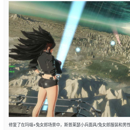
修复了在玛瑙+兔女郎场景中，斯普莱瑟小兵面具/兔女郎服装和男