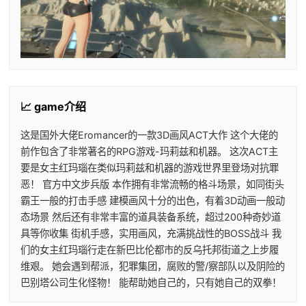
📈 game介绍
这是国外大佬Eromancer的一款3D画风ACT大作 这个大佬的
前作包含了非常著名的RPG游戏-玛莉兹和机器。 这次ACT主
要是女主红玛瑙在类似玛莉兹和机器的游戏世界里登场对抗罪
恶！ 官方中文步兵版 本作拥有非常流畅的格斗场景，如同街头
霸王一般的打击手感 建模画风十分的出色，有着3D动画一般动
态场景 然后还有非常丰富的道具装备系统，超过200种奇妙道
具等你收集 街机手感，实用画风，充满挑战性的BOSS战斗 我
们的女主红玛瑙行走在新巴比伦都市的反乌托邦街道之上步履
维艰。 她会遇到帮派，犯罪集团，腐败的警/察部队以及阴险的
巴别塔公司生化怪物！ 能帮助她自己的，只有她自己的双拳！