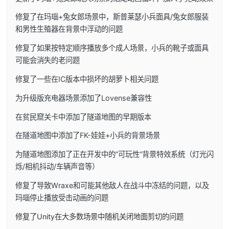
修复了在玛瑙+兔女郎场景中，斯普莱瑟小兵面具/兔女郎服装
和男性生殖器在背景中浮动的问题
修复了如果按特定顺序播放多个成人场景，小兵的靴子或面具
可能会消失的老问题
修复了一些在IC版本中损坏的胡萝卜相关问题
为升级版充电器场景添加了Lovense兼容性
在贫民窟关卡中添加了隧道地图的早期版本
在隧道地图中添加了FK-娃娃+小兵的背景场景
为隧道地图添加了正在开发中的”可玩性”背景特效系统（灯光闪
烁/相机抖动/车辆声音等）
修复了导致Wraxe和可能其他敌人在战斗中冻结的问题，以及
玛瑙停止播放受击动画的问题
修复了Unity在大多数场景中随机关闭地面剪切的问题