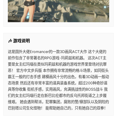
🎶 游戏说明
这是国外大佬Eromancer的一款3D画风ACT大作 这个大佬的
前作包含了非常著名的RPG游戏-玛莉兹和机器。 这次ACT主
要是女主红玛瑙在类似玛莉兹和机器的游戏世界里登场对抗罪
恶！ 官方中文步兵版 本作拥有非常流畅的格斗场景，如同街头
霸王一般的打击手感 建模画风十分的出色，有着3D动画一般动
态场景 然后还有非常丰富的道具装备系统，超过200种奇妙道
具等你收集 街机手感，实用画风，充满挑战性的BOSS战斗 我
们的女主红玛瑙行走在新巴比伦都市的反乌托邦街道之上步履
维艰。 她会遇到帮派，犯罪集团，腐败的警/察部队以及阴险的
巴别塔公司生化怪物！ 能帮助她自己的，只有她自己的双拳！