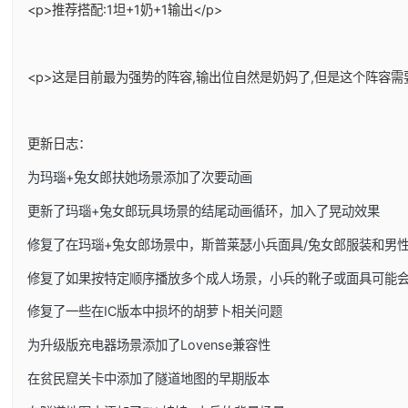
<p>推荐搭配:1坦+1奶+1输出</p>
<p>这是目前最为强势的阵容,输出位自然是奶妈了,但是这个阵容需
更新日志：
为玛瑙+兔女郎扶她场景添加了次要动画
更新了玛瑙+兔女郎玩具场景的结尾动画循环，加入了晃动效果
修复了在玛瑙+兔女郎场景中，斯普莱瑟小兵面具/兔女郎服装和男
修复了如果按特定顺序播放多个成人场景，小兵的靴子或面具可能
修复了一些在IC版本中损坏的胡萝卜相关问题
为升级版充电器场景添加了Lovense兼容性
在贫民窟关卡中添加了隧道地图的早期版本