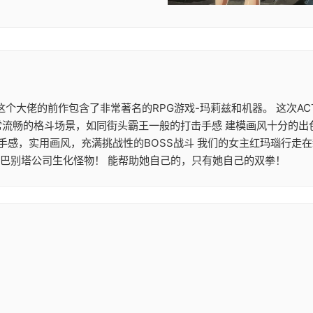
大作 这个大佬的前作包含了非常著名的RPG游戏-玛莉兹和机器。 这
常流畅的格斗场景，如同街头霸王一般的打击手感 建模画风十分的出
机手感，实用画风，充满挑战性的BOSS战斗 我们的女主红玛瑙行走
的巴别塔公司生化怪物！ 能帮助她自己的，只有她自己的双拳！