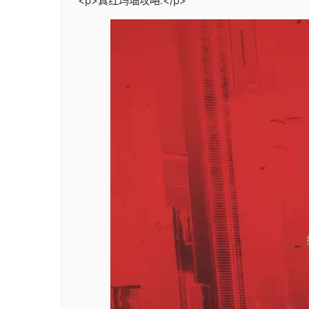
<p>真红玛瑙攻略:</p>