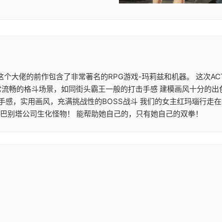
大作 这个大佬的前作包含了非常著名的RPG游戏-玛莉兹和机器。 这
常流畅的格斗场景，如同街头霸王一般的打击手感 建模画风十分的出
机手感，实用画风，充满挑战性的BOSS战斗 我们的女主红玛瑙行走
的巴别塔公司生化怪物！ 能帮助她自己的，只有她自己的双拳！