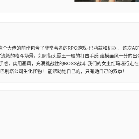
大作 这个大佬的前作包含了非常著名的RPG游戏-玛莉兹和机器。 这
常流畅的格斗场景，如同街头霸王一般的打击手感 建模画风十分的出
机手感，实用画风，充满挑战性的BOSS战斗 我们的女主红玛瑙行走
的巴别塔公司生化怪物！ 能帮助她自己的，只有她自己的双拳！