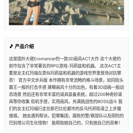
🎵 产品介绍
这是国外大佬Eromancer的一款3D画风ACT大作 这个大佬的
前作包含了非常著名的RPG游戏-玛莉兹和机器。 这次ACT主
要是女主红玛瑙在类似玛莉兹和机器的游戏世界里登场对抗罪
恶！ 官方中文步兵版 本作拥有非常流畅的格斗场景，如同街头
霸王一般的打击手感 建模画风十分的出色，有着3D动画一般动
态场景 然后还有非常丰富的道具装备系统，超过200种奇妙道
具等你收集 街机手感，实用画风，充满挑战性的BOSS战斗 我
们的女主红玛瑙行走在新巴比伦都市的反乌托邦街道之上步履
维艰。 她会遇到帮派，犯罪集团，腐败的警/察部队以及阴险的
巴别塔公司生化怪物！ 能帮助她自己的，只有她自己的双拳！