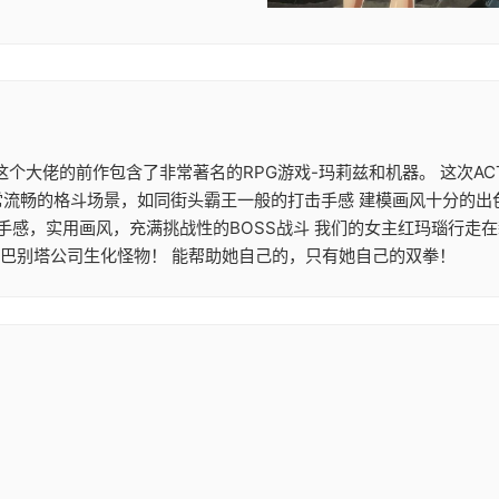
大作 这个大佬的前作包含了非常著名的RPG游戏-玛莉兹和机器。 这
常流畅的格斗场景，如同街头霸王一般的打击手感 建模画风十分的出
机手感，实用画风，充满挑战性的BOSS战斗 我们的女主红玛瑙行走
的巴别塔公司生化怪物！ 能帮助她自己的，只有她自己的双拳！