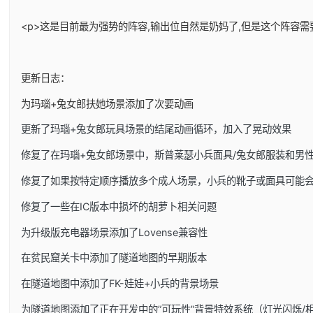
<p>这是目前最为强势的阵容,输出位自然是奶妈了,但是这个阵容需
更新日志：
为玛瑙+兔女郎扶她场景添加了次要动画
更新了玛瑙+兔女郎玩具场景的结尾动画循环，加入了晃动效果
修复了在玛瑙+兔女郎场景中，斯普莱瑟小兵面具/兔女郎服装和男
修复了如果按特定顺序播放多个成人场景，小兵的靴子或面具可能
修复了一些在IC版本中损坏的胡萝卜相关问题
为升级版充电器场景添加了Lovense兼容性
在贫民窟关卡中添加了隧道地图的早期版本
在隧道地图中添加了FK-娃娃+小兵的背景场景
为隧道地图添加了正在开发中的”可玩性”背景特效系统（灯光闪烁/